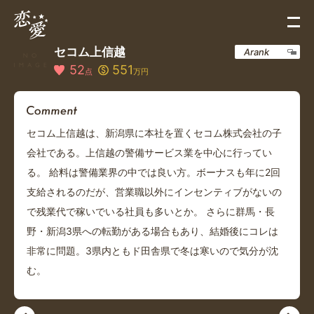
セコム上信越
Arank
52
551
点
万円
セコム上信越は、新潟県に本社を置くセコム株式会社の子
会社である。上信越の警備サービス業を中心に行ってい
る。 給料は警備業界の中では良い方。ボーナスも年に2回
支給されるのだが、営業職以外にインセンティブがないの
で残業代で稼いでいる社員も多いとか。 さらに群馬・長
野・新潟3県への転勤がある場合もあり、結婚後にコレは
非常に問題。3県内ともド田舎県で冬は寒いので気分が沈
む。