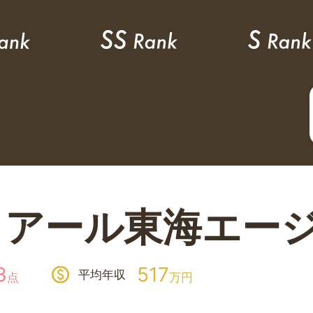
イアール東海エー
3
517
平均年収
点
万円