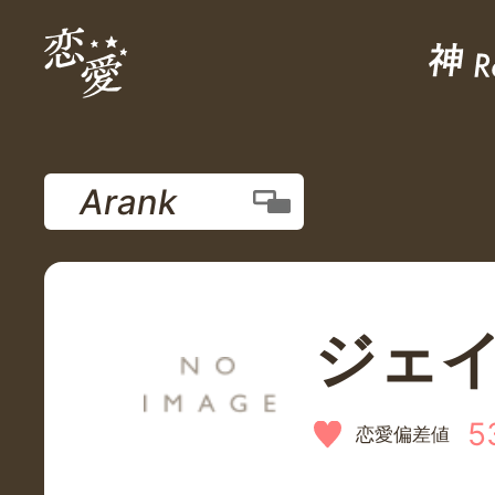
Arank
ジェ
5
恋愛偏差値