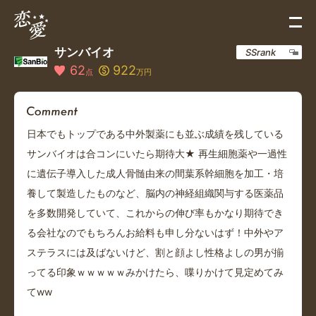
サンバイオ
SSrank
62
922
点
万円
日本でもトップである中外製薬にも並ぶ成績を残している
サンバイオは合コンにいたら期待大★ 再生細胞薬や一過性
に遺伝子導入した成人骨髄由来の間葉系幹細胞を加工・培
養して製造したものなど、脳内の神経組織関与する医薬品
を多数開発していて、これからの伸び率もかなり期待でき
る会社なのでもちろんお給料も申し分ないはず！中外やア
ステラスには及ばないけど、割と顔よし性格よしの男が揃
ってる印象ｗｗｗｗｗみかけたら、喋りかけて見定めてみ
てww