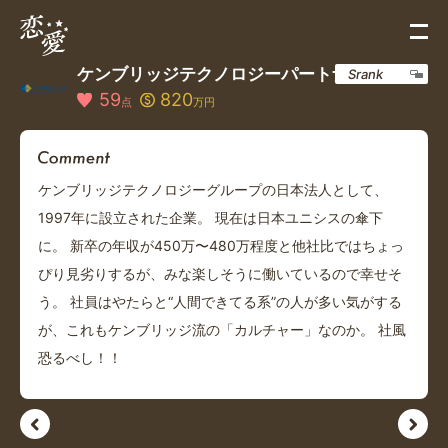
ケンブリッジテクノロジーパートナーズ
Srank
59
820
点
万円
ケンブリッジテクノロジーグループの日本法人として、
1997年に設立された企業。 現在は日本ユニシスの傘下
に。 新卒の年収が450万〜480万程度と他社比ではちょっ
ぴり見劣りするが、みな楽しそうに働いているので幸せそ
う。 社員はやたらと“人間できてる系”の人が多い気がする
が、これもケンブリッジ流の「カルチャー」なのか。 社風
恐るべし！！