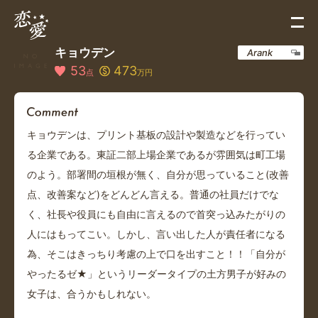
キョウデン
Arank
53
473
点
万円
キョウデンは、プリント基板の設計や製造などを行ってい
る企業である。東証二部上場企業であるが雰囲気は町工場
のよう。部署間の垣根が無く、自分が思っていること(改善
点、改善案など)をどんどん言える。普通の社員だけでな
く、社長や役員にも自由に言えるので首突っ込みたがりの
人にはもってこい。しかし、言い出した人が責任者になる
為、そこはきっちり考慮の上で口を出すこと！！「自分が
やったるゼ★」というリーダータイプの土方男子が好みの
女子は、合うかもしれない。