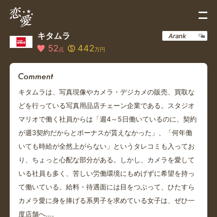
キタムラ
Arank
52
442
点
万円
キタムラは、写真現像やカメラ・デジカメの販売、買取な
どを行っている写真用品店チェーン企業である。スタジオ
マリオで働く社員からは「週4～5日働いているのに、契約
が週3契約だからとボーナスが貰えなかった」、「何年働
いても時給が全然上がらない」というタレコミも入ってお
り、ちょっと心配な部分がある。しかし、カメラを愛して
いる社員も多く、苦しい労働環境にもめげずに希望を持っ
て働いている。給料・待遇面には目をつぶって、ひたすら
カメラ愛に身を捧げる系男子を求めている女子は、ぜひ一
度店舗へ…。