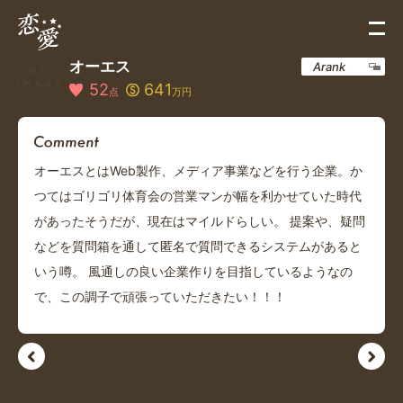
オーエス
Arank
52
641
点
万円
オーエスとはWeb製作、メディア事業などを行う企業。か
つてはゴリゴリ体育会の営業マンが幅を利かせていた時代
があったそうだが、現在はマイルドらしい。 提案や、疑問
などを質問箱を通して匿名で質問できるシステムがあると
いう噂。 風通しの良い企業作りを目指しているようなの
で、この調子で頑張っていただきたい！！！