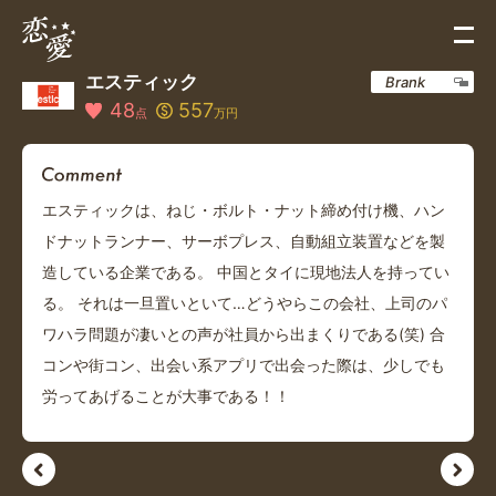
エスティック
Brank
48
557
点
万円
エスティックは、ねじ・ボルト・ナット締め付け機、ハン
ドナットランナー、サーボプレス、自動組立装置などを製
造している企業である。 中国とタイに現地法人を持ってい
る。 それは一旦置いといて…どうやらこの会社、上司のパ
ワハラ問題が凄いとの声が社員から出まくりである(笑) 合
コンや街コン、出会い系アプリで出会った際は、少しでも
労ってあげることが大事である！！