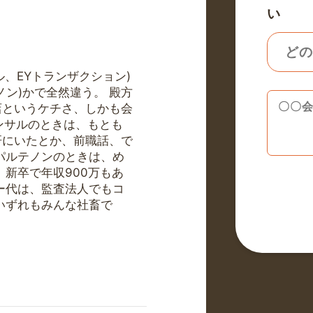
い
ル、EYトランザクション)
ン)かで全然違う。 殿方
店というケチさ、しかも会
コンサルのときは、もとも
研にいたとか、前職話、で
パルテノンのときは、め
、新卒で年収900万もあ
ー代は、監査法人でもコ
いずれもみんな社畜で