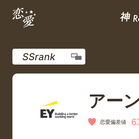
SSrank
アー
6
恋愛偏差値