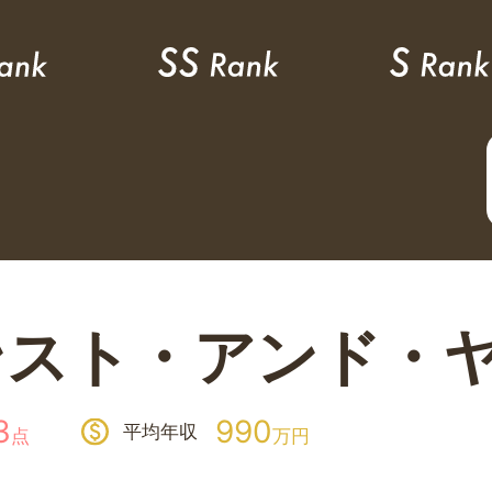
ンスト・アンド・
3
990
平均年収
点
万円