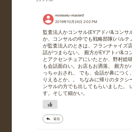
コメント
1
件
motesetu-master0
2019年10月24日 2:02 PM
監査法人かコンサル(EYアドバ&コンサ
か、コンサルの中でも戦略部隊(パルテノ
が監査法人のときは、フランチャイズ
話がつまらない。 殿方がEYアトバ&
とアクセンチュアにいたとか、野村総
も会話面白い。お店もお洒落。 殿方が
っちゃおされ、 でも、会話が鼻につく
りえるとか。。 ちなみに帰りのタクシ
ンサルの方でも出してもらいました。 
す。そして細かい。
返信