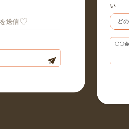
い
ミを送信