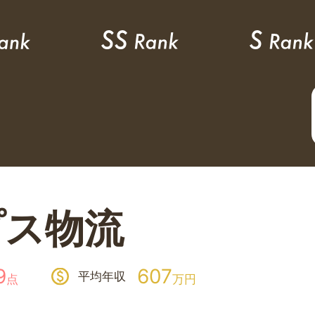
プス物流
9
607
平均年収
点
万円