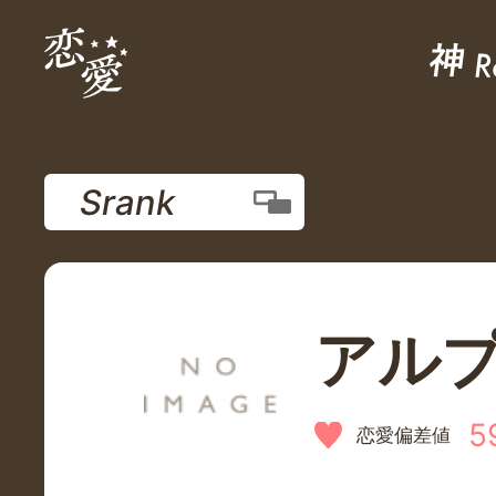
Srank
アル
5
恋愛偏差値