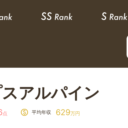
プスアルパイン
6
629
平均年収
点
万円