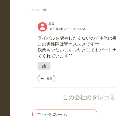
コメント
1
件
匿名
2021年6月25日 10:35 PM
ライバルを増やしたくないので本当は
この男性陣は皆オススメです^^
残業も少ないしあったとしてもパート
てくれています^^
返信
この会社のタレコ