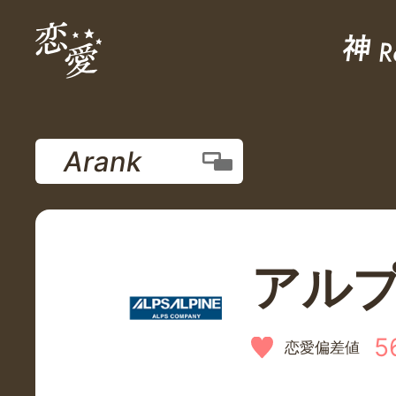
Arank
アル
5
恋愛偏差値