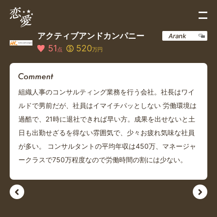
アクティブアンドカンパニー
Arank
51
520
点
万円
組織人事のコンサルティング業務を行う会社。社長はワイ
ルドで男前だが、社員はイマイチパッとしない 労働環境は
過酷で、21時に退社できれば早い方。成果を出せないと土
日も出勤せざるを得ない雰囲気で、少々お疲れ気味な社員
が多い。 コンサルタントの平均年収は450万、マネージャ
ークラスで750万程度なので労働時間の割には少ない。