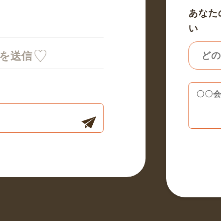
あなた
い
ミを送信