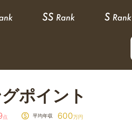
ングポイント
9
600
平均年収
点
万円