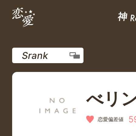
Srank
べリ
5
恋愛偏差値