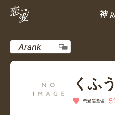
Arank
くふ
5
恋愛偏差値