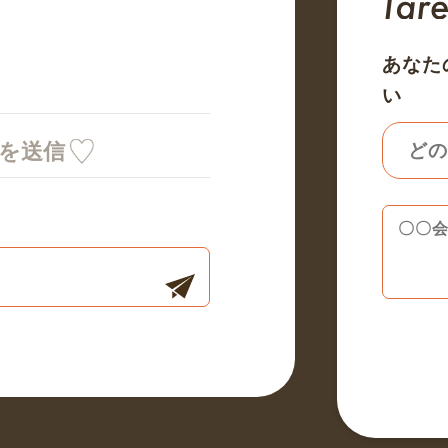
あなた
い
ミを送信