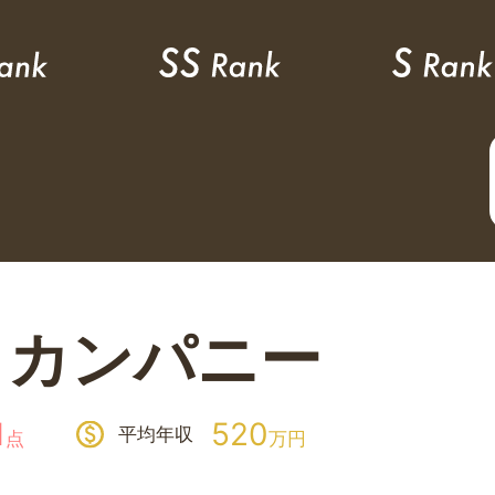
うカンパニー
1
520
平均年収
点
万円