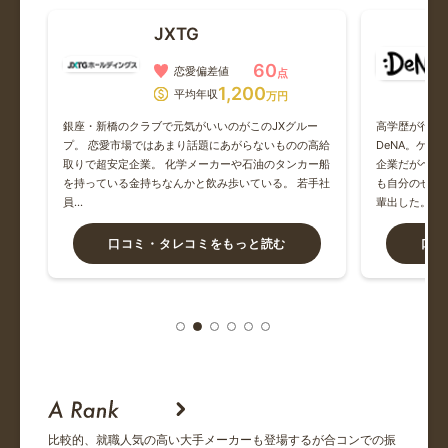
プルデンシャル生命保険
JXTG
某マッチングアプリでこちらの会社の方と出会いました。デ
60
恋愛偏差値
点
ート商...
1,200
平均年収
万円
。勤
銀座・新橋のクラブで元気がいいのがこのJXグルー
高学歴が行く
阪急阪神ホールディングス
人多
プ。 恋愛市場ではあまり話題にあがらないものの高給
DeNA。ゲ
クで
取りで超安定企業。 化学メーカーや石油のタンカー船
企業だがベン
関西圏で永住するならおすすめの旦那さんです。採用少ない
で、
を持っている金持ちなんかと飲み歩いている。 若手社
も自分のせい
らしく...
員…
輩出した。最
日本M&Aセンター
口コミ・タレコミをもっと読む
口コ
浮気は文化を体現するような古い考えの人が多い会社です。
学生...
三井物産
羽振りよし！30代半ばで2500万もらってる人もいるらし
い。...
比較的、就職人気の高い大手メーカーも登場するが合コンでの振