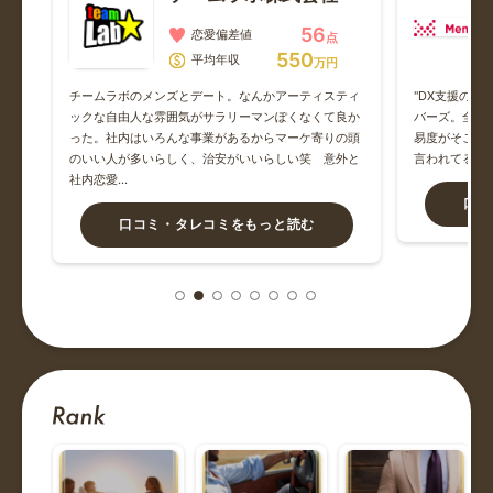
三菱地所
56
恋愛偏差値
点
550
お会いしたことないです
平均年収
万円
こと
チームラボのメンズとデート。なんかアーティスティ
"DX支援のI
であ
ックな自由人な雰囲気がサラリーマンぽくなくて良か
バーズ。全然
三井住友フィナンシャルグループ
際の
った。社内はいろんな事業があるからマーケ寄りの頭
易度がそこそ
ク、
のいい人が多いらしく、治安がいいらしい笑 意外と
言われてるら
二股野郎でした
社内恋愛…
口コ
口コミ・タレコミをもっと読む
アフラック
あ
中央労働金庫
30歳ヒラと合コン 年収700くらい 落ち着いた雰囲気あり
な...
JTB