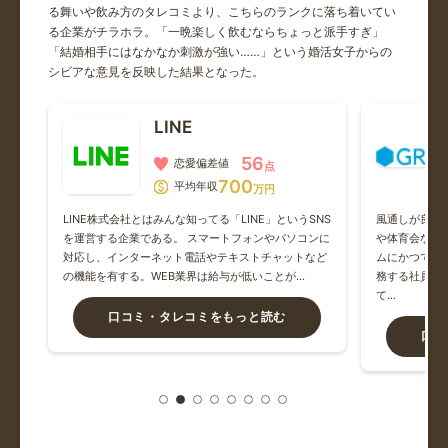
ベイカレント・コンサルティング
る舞いや飲み方のタレコミより、こちらのランクに落ち着いてい
る企業がチラホラ。「一晩楽しく飲むならちょっと派手すぎ」
30歳で1300万は乗る、特に困ることはないと思う。
「結婚相手にはなかなか刺激が強い……」という婚活女子からの
シビアな意見を反映した結果となった。
三菱商事
LINE
紹介されて4人ほどお会いしました。女性経験が全くない人
56
がいて...
恋愛偏差値
点
700
平均年収
万円
キーエンス
の体
LINE株式会社とはみんな知ってる「LINE」というSNS
風通しが良く
で挑
を運営する企業である。 スマートフォンやパソコンに
や体育会な風
人柄の良いキーエンス男子は、入社数年くらいで結婚してま
賞与
対応し、インターネット電話やテキストチャットなど
ムにかつての
すね。
があ
の機能を有する。WEB業界は給与が低いことが…
務する社員も多
て…
口コミ・タレコミをもっと読む
クニエ
口コ
データの子会社ではあるんだがデー子で括っていい企業では
ないな...
日本航空