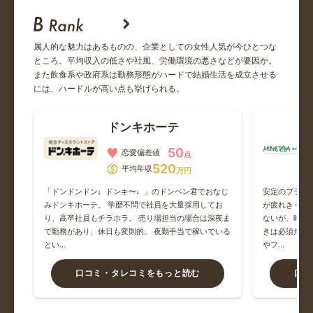
友達がパイロットにずっと独身だと言われて付き合っていた
が、実...
属人的な魅力はあるものの、企業としての女性人気が今ひとつな
キーエンス
ところ。平均収入の低さや社風、労働環境の悪さなどが要因か。
また飲食系や政府系は勤務形態がハードで結婚生活を成立させる
年収は下がってる？しっかりと学生時代からのハイスペ彼女
には、ハードルが高い点も挙げられる。
と結婚...
ドンキホーテ
ベイカレント・コンサルティング
50
恋愛偏差値
点
ベイカレは早慶からが多く、高学歴の集まりだから穴場
520
平均年収
万円
る。
「ドンドンドン♩ドンキ〜♩」のドンペン君でおなじ
安定のブラッ
ハラ
みドンキホーテ。 学歴不問で社員を大量採用してお
が疲れきって
伊藤忠テクノソリューションズ
額を
り、高卒社員もチラホラ。 売り場担当の場合は深夜ま
ないが、時給
りを
で勤務があり、休日も変則的。 夜勤手当で稼いでいる
きは必須だろ
平均年収が1000万超えてる❤️
とい…
やフ…
口コミ・タレコミをもっと読む
口コ
伊藤忠商事
性格の悪い人にしか会ったことがない。