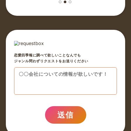
ベイカレント・コンサルティング
仕事終わりのベイカレの3人と合コンしました。結論から言
うとす...
フジテレビ
恋愛四季報に調べて欲しいことなんでも
年収下がったというが、1千万円を切ったホールディングス
ジャンル問わずリクエストをお送りください
の名目...
日鉄ソリューションズ
鉄の絆はグループ報で、回ってくることはほぼない。出向者
も現在...
清水建設
送信
施工管理だと職人さんとしかほぼ関わらないから職場恋愛は
少ない