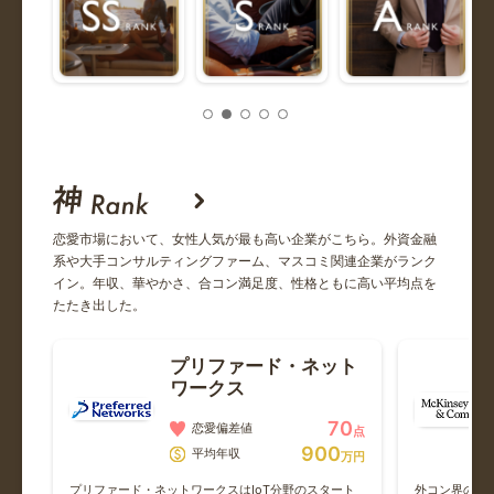
気になります
阪急阪神ホールディングス
阪急阪神HDの方とお付き合いしてました。心が無い方でし
た。...
野村證券
恋愛市場において、女性人気が最も高い企業がこちら。外資金融
系や大手コンサルティングファーム、マスコミ関連企業がランク
ミセスみんな歌えるし上手い
イン。年収、華やかさ、合コン満足度、性格ともに高い平均点を
たたき出した。
野村アセット
プリファード・ネット
一橋卒の謙虚で家族仲が良い爽やかな好青年！という感じの
ワークス
方でし...
70
恋愛偏差値
点
900
平均年収
万円
三井物産
クホ
あっ
プリファード・ネットワークスはIoT分野のスタート
外コン界のグ