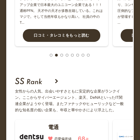
Bumbleで知り合いました。高身長で爽やかな方でしたが、
り高
アップ企業で日本最大のユニコーン企業である！！！
り、コンサル
待...
組み
通称PFN。 天才中の天才が多数在籍している。これは
圧倒的なプラ
マジで。そして当然年収もかなり高い。 社員の中の
が登場する（例
T…
…
三井住友フィナンシャルグループ
正直な方で素直で良いと思うのですが、東大法学部卒2年目
口コミ・タレコミをもっと読む
口コ
の方に...
商船三井
調布に独身寮があり、とても綺麗で羨ましい。
三菱総合研究所
女性からの人気、出会いやすさともに安定的な企業がランクイ
ン。ここからサイバーエージェント、楽天、DeNAといったIT関
お会いした際に既婚者と思う程優しい方で、連絡が途絶えて
連企業がようやく登場。またファナックやヒューリックなど一般
から辛...
的な知名度の低い企業も、年収と華やかさにより浮上した。
ゴールドマンサックス
電通
GSというネームバリューだけに食い付く浅〜いスナック菓
68
恋愛偏差値
子みた...
点