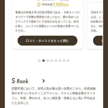
1,100
平均年収
万円
シンプレクス
らい
電通は日本最大手の広告代理店である。 大体スーツが
元祖ギラギラ
職は
ネイビーで革靴が薄茶色で尖っており、髪の毛めっち
えば、ここか
新卒 1年目 600万円スタート
なく
ゃワックスで固めていて自信がみなぎっている。給与
め比較されが
”が
が高く、ルックスが芸能人レベルの容姿の営業マンも
ると、GMO
チラホ…
力的…
M&Aキャピタルパートナーズ
口コミ・タレコミをもっと読む
口コ
とにかく稼いでる自慢をする。ご馳走してもらえますが、お
店のチ...
メリルリンチ日本証券
合コンの開始時間は遅いけど、盛り上げ力は段違い。パート
ナーに...
恋愛市場において、女性人気が最も高い企業がこちら。外資金融
住友商事
系や大手コンサルティングファーム、マスコミ関連企業がランク
この週末にお会いしましたが、割り勘でした…稼いでるのに
イン。年収、華やかさ、合コン満足度、性格ともに高い平均点を
ケチで...
たたき出した