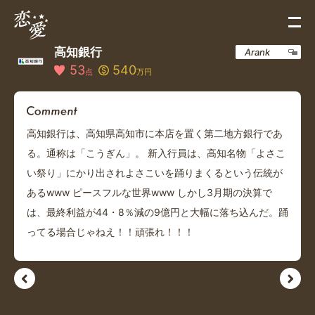
高知銀行
Arank
53
540
点
万円
高知銀行は、高知県高知市に本店を置く第二地方銀行であ
る。通称は「こうぎん」。 新入行員は、高知名物「よさこ
い祭り」にかり出されよさこいを踊りまくるという伝統が
あるwww ピースフルな世界www しかし3月期の決算で
は、最終利益が44・8％減の9億円と大幅に落ち込んだ。踊
ってる場合じゃねえ！！頑張れ！！！