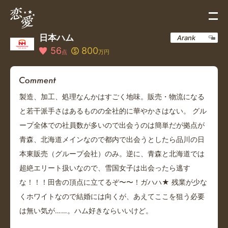
日本ハム
Arank
56
800
点
万円
製造、加工、処理なんかはすごく地味。販売・物流になる
と若干派手さはあるものの全社的に華やかさはない。 グル
ープ全体での社員数が多いので出会うのは簡単だが拠点が
青森、北海道メインなので都内で出会うとしたら品川の日
本東販売（グループ会社）のみ。逆に、青森と北海道では
超絶エリート扱いなので、雪国女子は出会ったら逃す
な！！！田舎の頂点に立てるぞ〜〜！ガハハ★ 残業が少な
くホワイトなので結婚には向くが、あえてここを狙う必要
は無い気が……。ハム好きならいいけど。