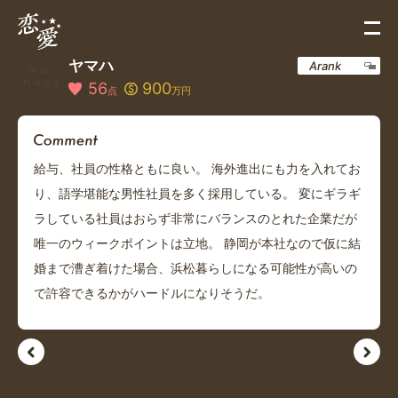
ヤマハ
Arank
56
900
点
万円
給与、社員の性格ともに良い。 海外進出にも力を入れてお
り、語学堪能な男性社員を多く採用している。 変にギラギ
ラしている社員はおらず非常にバランスのとれた企業だが
唯一のウィークポイントは立地。 静岡が本社なので仮に結
婚まで漕ぎ着けた場合、浜松暮らしになる可能性が高いの
で許容できるかがハードルになりそうだ。