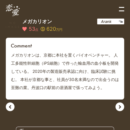
メガカリオン
Arank
53
620
点
万円
メガカリオンは、京都に本社を置くバイオベンチャー。 人
工多能性幹細胞（iPS細胞）で作った輸血用の血小板を開発
している。 2020年の製造販売承認に向け、臨床試験に挑
む。 本社が京都な事と、社員が30名未満なので出会うのは
至難の業。丹波口の駅前の居酒屋で張ってみよう。