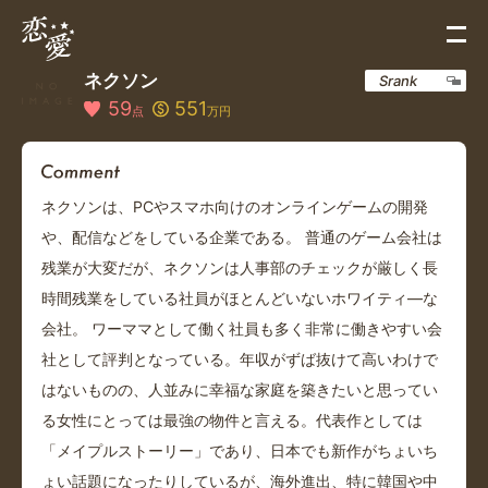
ネクソン
Srank
59
551
点
万円
ネクソンは、PCやスマホ向けのオンラインゲームの開発
や、配信などをしている企業である。 普通のゲーム会社は
残業が大変だが、ネクソンは人事部のチェックが厳しく長
時間残業をしている社員がほとんどいないホワイティ―な
会社。 ワーママとして働く社員も多く非常に働きやすい会
社として評判となっている。年収がずば抜けて高いわけで
はないものの、人並みに幸福な家庭を築きたいと思ってい
る女性にとっては最強の物件と言える。代表作としては
「メイプルストーリー」であり、日本でも新作がちょいち
ょい話題になったりしているが、海外進出、特に韓国や中