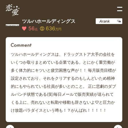
ツルハホールディングス
Arank
56
636
点
万円
ツルハホールディングスは、ドラッグストア大手の会社を
いくつか取りまとめている企業である。とにかく重労働が
多く体力的にキツいと疲労困憊な声が！！ 毎月販売目標が
設定されており、それをクリアするのもしんどいため精神
的にもやられている社員が多いとのこと。 正に悲劇のダブ
ルパンチ状態である(笑)毎日メールで販売実績が送られて
くる上に、売れないと転勤や移動も辞さないよ♡と圧力か
け放題パラダイスという噂も！？がんばれ！！！！！