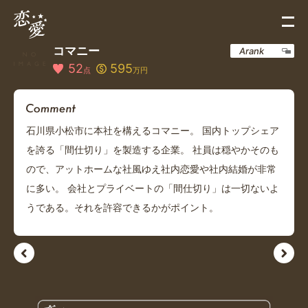
コマニー
Arank
52
595
点
万円
石川県小松市に本社を構えるコマニー。 国内トップシェア
を誇る「間仕切り」を製造する企業。 社員は穏やかそのも
ので、アットホームな社風ゆえ社内恋愛や社内結婚が非常
に多い。 会社とプライベートの「間仕切り」は一切ないよ
うである。それを許容できるかがポイント。