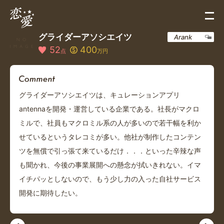
グライダーアソシエイツ
Arank
52
400
点
万円
グライダーアソシエイツは、キュレーションアプリ
antennaを開発・運営している企業である。社長がマクロ
ミルで、社員もマクロミル系の人が多いので若干幅を利か
せているというタレコミが多い。他社が制作したコンテン
ツを無償で引っ張て来ているだけ．．．といった辛辣な声
も聞かれ、今後の事業展開への懸念が拭いきれない。イマ
イチパッとしないので、もう少し力の入った自社サービス
開発に期待したい。