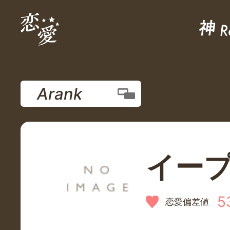
Arank
イー
5
恋愛偏差値