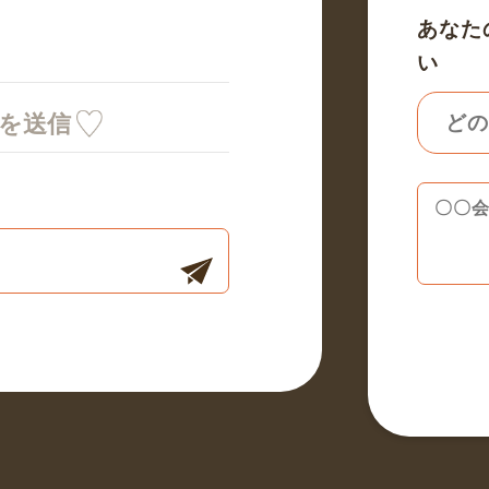
あなた
い
ミを送信