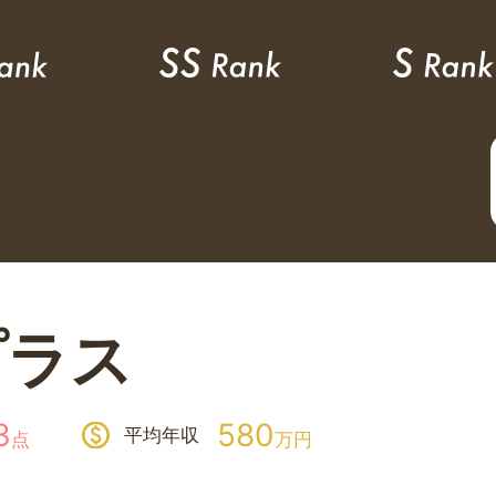
プラス
3
580
平均年収
点
万円