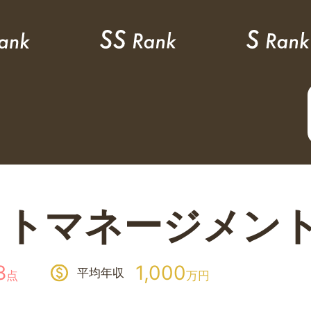
ットマネージメン
8
1,000
平均年収
点
万円