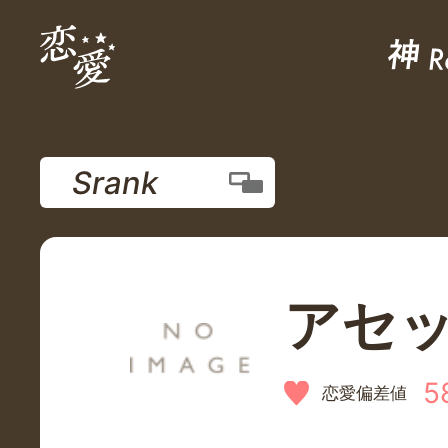
Srank
アセ
5
恋愛偏差値